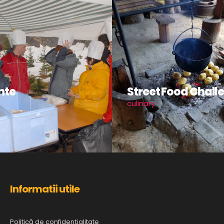
nte
Street Food Chall
culinary
Informatii utile
Politică de confidențialitate