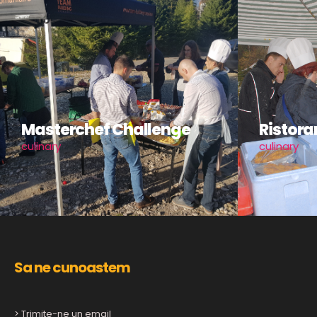
Masterchef Challenge
Ristora
culinary
culinary
Sa ne cunoastem
> Trimite-ne un email