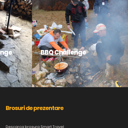
enge
BBQ Challenge
culinary
Brosuri de prezentare
Descarca brosura Smart Travel