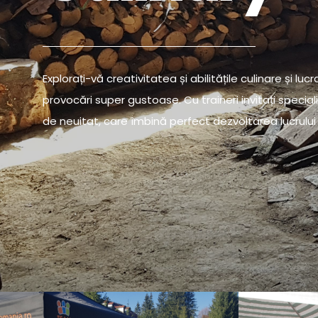
Explorați-vă creativitatea și abilitățile culinare și
provocări super gustoase. Cu traineri invitați special
de neuitat, care îmbină perfect dezvoltarea lucrului 