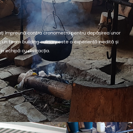
 lucrați împreună contra cronometru pentru depășirea unor
i, un team building culinary este o experiență inedită și
în echipă cu distracția.